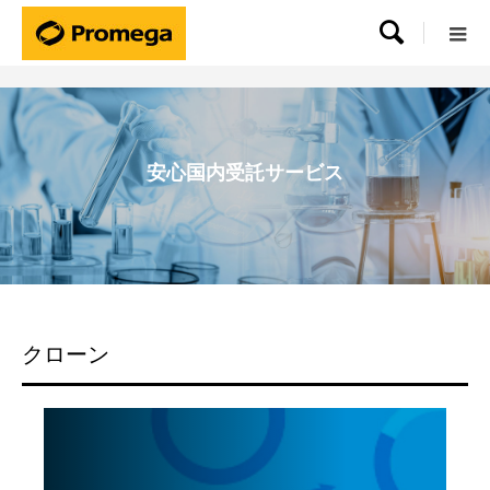

安心国内受託サービス
クローン