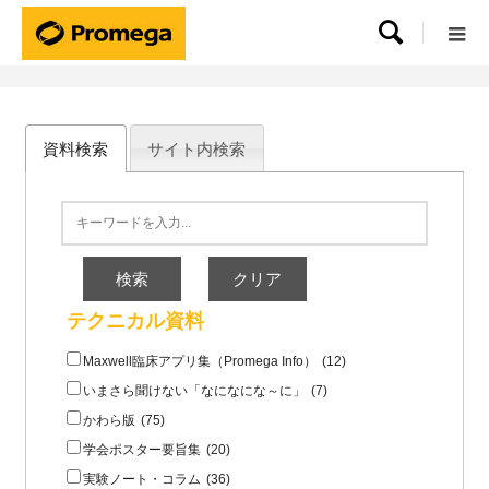

資料検索
サイト内検索
テクニカル資料
Maxwell臨床アプリ集（Promega Info）
(12)
いまさら聞けない「なになにな～に」
(7)
かわら版
(75)
学会ポスター要旨集
(20)
実験ノート・コラム
(36)