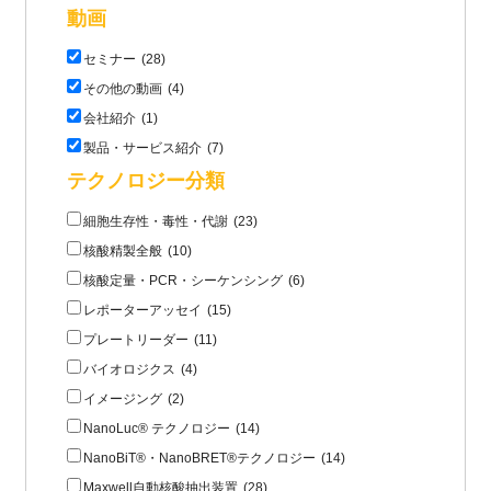
動画
セミナー
(28)
その他の動画
(4)
会社紹介
(1)
製品・サービス紹介
(7)
テクノロジー分類
細胞生存性・毒性・代謝
(23)
核酸精製全般
(10)
核酸定量・PCR・シーケンシング
(6)
レポーターアッセイ
(15)
プレートリーダー
(11)
バイオロジクス
(4)
イメージング
(2)
NanoLuc® テクノロジー
(14)
NanoBiT®・NanoBRET®テクノロジー
(14)
Maxwell自動核酸抽出装置
(28)