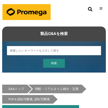
製品Q&Aを検索
Q&Aトップ
増幅・リアルタイム検出・定量
PCR＆逆転写酵素_逆転写酵素