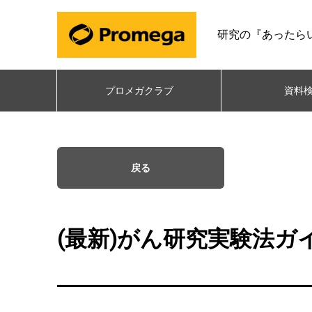
研究の『あったら
プロメガクラブ
資料
戻る
(最新)がん研究実験法ガ