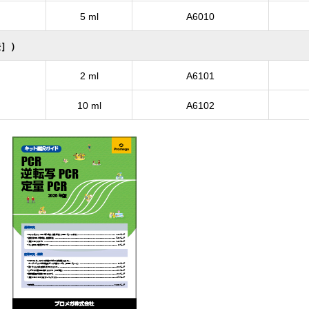
5 ml
A6010
法］）
2 ml
A6101
10 ml
A6102