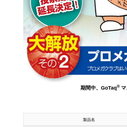
®
期間中、GoTaq
マ
製品名