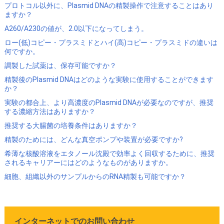
プロトコル以外に、Plasmid DNAの精製操作で注意することはあり
ますか？
A260/A230の値が、2.0以下になってしまう。
ロー(低)コピー・プラスミドとハイ(高)コピー・プラスミドの違いは
何ですか。
調製した試薬は、保存可能ですか？
精製後のPlasmid DNAはどのような実験に使用することができます
か？
実験の都合上、より高濃度のPlasmid DNAが必要なのですが、推奨
する濃縮方法はありますか？
推奨する大腸菌の培養条件はありますか？
精製のためには、どんな真空ポンプや装置が必要ですか?
希薄な核酸溶液をエタノール沈殿で効率よく回収するために、推奨
されるキャリアーにはどのようなものがありますか。
細胞、組織以外のサンプルからのRNA精製も可能ですか？
インターネットでのお問い合わせ