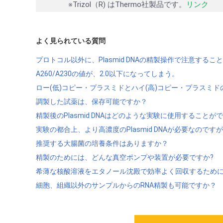
※Trizol（R) はThermo社製品です。
リンク
よく見られている質問
プロトコル以外に、Plasmid DNAの精製操作で注意する
A260/A230の値が、2.0以下になってしまう。
ロー(低)コピー・プラスミドとハイ(高)コピー・プラスミ
調製した試薬は、保存可能ですか？
精製後のPlasmid DNAはどのような実験に使用することが
実験の都合上、より高濃度のPlasmid DNAが必要なので
推奨する大腸菌の培養条件はありますか？
精製のためには、どんな真空ポンプや装置が必要ですか?
希薄な核酸溶液をエタノール沈殿で効率よく回収するため
細胞、組織以外のサンプルからのRNA精製も可能ですか？