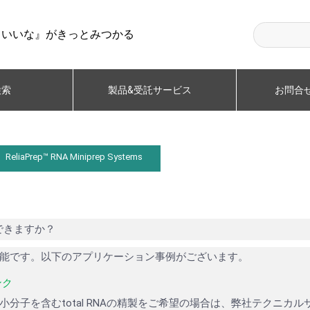
らいいな』がきっとみつかる
検索
製品&受託サービス
お問合
ReliaPrep™ RNA Miniprep Systems
もできますか？
製も可能です。以下のアプリケーション事例がございます。
ンク
NA等の小分子を含むtotal RNAの精製をご希望の場合は、弊社テクニ