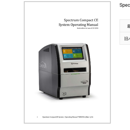
Spe
最
旧バ