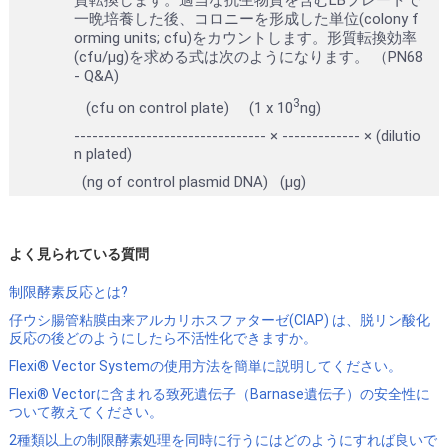
一晩培養した後、コロニーを形成した単位(colony f
orming units; cfu)をカウントします。形質転換効率
(cfu/μg)を求める式は次のようになります。 （PN68
- Q&A)
3
(cfu on control plate) (1 x 10
ng)
-------------------------------- × ------------- × (dilutio
n plated)
(ng of control plasmid DNA) (μg)
よく見られている質問
制限酵素反応とは?
仔ウシ腸管粘膜由来アルカリホスファターゼ(CIAP) は、脱リン酸化
反応の後どのようにしたら不活性化できますか。
Flexi® Vector Systemの使用方法を簡単に説明してください。
Flexi® Vectorに含まれる致死遺伝子（Barnase遺伝子）の安全性に
ついて教えてください。
2種類以上の制限酵素処理を同時に行うにはどのようにすれば良いで