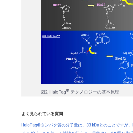
®
図2. HaloTag
テクノロジーの基本原理
よく見られている質問
HaloTag®タンパク質の分子量は、33 kDaとのことです