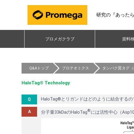
研究の『あった
プロメガクラブ
資料
Q&Aトップ
プロテオミクス
タンパク質タグ（精
HaloTag® Technology
HaloTag®とリガンドはどのように結合する
®
分子量33kDaのHaloTag
には活性中心（Asp