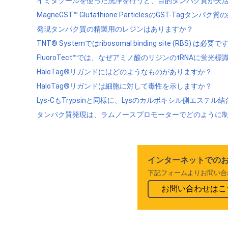
イミダゾールを使った洗浄を行うと、目的タンパク質が失活し
MagneGST™ Glutathione ParticlesのGS
発現タンパク質の精製用のレジンはありますか？
TNT® Systemではribosomal binding site (RBS) は必要
FluoroTect™では、なぜアミノ酸のリジンのtRNAに蛍
HaloTag®リガンドにはどのようなものがありますか？
HaloTag®リガンドは細胞に対して毒性を示しますか？
Lys-CもTrypsinと同様に、Lysのカルボキシル側エステル
タンパク質発現は、ラムノースプロモーターでどのように
インターネットでの
下記フォームよりお問い合
お問い合わせはこ