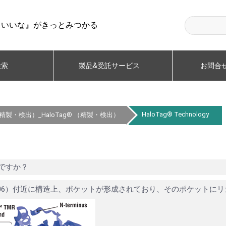
らいいな』がきっとみつかる
検索
製品&受託サービス
お問合
HaloTag® Technology
製・検出）_HaloTag® （精製・検出）
のですか？
106）付近に構造上、ポケットが形成されており、そのポケットに