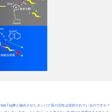
が、HaloTag®と融合させたタンパク質の活性は保持されているのですか？