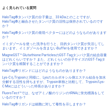
よく見られている質問
HaloTag®タンパク質の分子量は、33 kDaとのことですが、
HaloTag®と融合させたタンパク質の活性は保持されているのです
か？
HaloTag®タンパク質の発現ベクターにはどのようなものがあります
か？
イミダゾールを使った洗浄を行うと、目的タンパク質が失活してし
まいます。イミダゾールを含まないBufferを使用できますか？
MagneGST™ Glutathione ParticlesのGST-Tagタンパク質の結合容量
はどれくらいですか？ また、どれくらいの分子サイズのGST-Tagタ
ンパク質を精製することができますか？
HaloTag®リガンドにはどのようなものがありますか？
Lys-CもTrypsinと同様に、Lysのカルボキシル側エステル結合を加水
分解する活性を持ちますが、Trypsin単独と比較して、Trypsin/Lys-
C Mixにはどういった特長がありますか？
FluoroTect™では、なぜアミノ酸のリジンのtRNAに蛍光標識をして
いるのですか？
HaloTag®リガンドは細胞に対して毒性を示しますか？