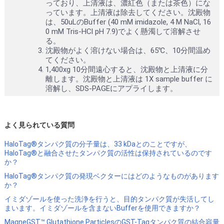
っており、上清液は、濃紅色（または茶色）にな
っています。上清液は除去してください。沈殿物
は、50uLのBuffer (40 mM imidazole, 4 M NaCl, 16
0 mM Tris-HCl pH 7.9)でよく懸濁して溶解させ
る。
沈殿物がよく溶けない場合は、65℃、10分間温め
てください。
1,400xg 10分間遠心すると、沈殿物と上清液に分
離します。沈殿物と上清液は 1X sample buffer に
溶解し、SDS-PAGEにアプライします。
よく見られている質問
HaloTag®タンパク質の分子量は、33 kDaとのことですが、
HaloTag®と融合させたタンパク質の活性は保持されているのです
か？
HaloTag®タンパク質の発現ベクターにはどのようなものがあります
か？
イミダゾールを使った洗浄を行うと、目的タンパク質が失活してし
まいます。イミダゾールを含まないBufferを使用できますか？
MagneGST™ Glutathione ParticlesのGST-Tagタンパク質の結合容量