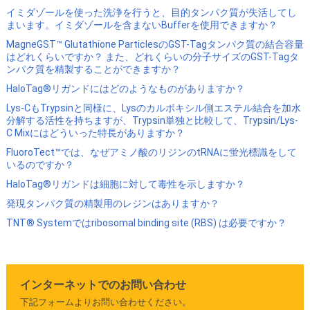
イミダゾールを使った洗浄を行うと、目的タンパク質が失活してし
まいます。イミダゾールを含まないBufferを使用できますか？
MagneGST™ Glutathione ParticlesのGST-Tagタンパク質の結合容量
はどれくらいですか？ また、どれくらいの分子サイズのGST-Tagタ
ンパク質を精製することができますか？
HaloTag®リガンドにはどのようなものがありますか？
Lys-CもTrypsinと同様に、Lysのカルボキシル側エステル結合を加水
分解する活性を持ちますが、Trypsin単独と比較して、Trypsin/Lys-
C Mixにはどういった特長がありますか？
FluoroTect™では、なぜアミノ酸のリジンのtRNAに蛍光標識をして
いるのですか？
HaloTag®リガンドは細胞に対して毒性を示しますか？
発現タンパク質の精製用のレジンはありますか？
TNT® Systemではribosomal binding site (RBS) は必要ですか？
インターネットでのお問い合わせ
下記フォームよりお問い合わせください。