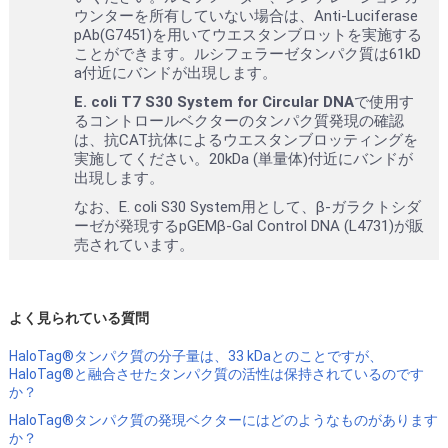
ウンターを所有していない場合は、Anti-Luciferase
pAb(G7451)を用いてウエスタンブロットを実施する
ことができます。ルシフェラーゼタンパク質は61kD
a付近にバンドが出現します。
E. coli T7 S30 System for Circular DNA
で使用す
るコントロールベクターのタンパク質発現の確認
は、抗CAT抗体によるウエスタンブロッティングを
実施してください。20kDa (単量体)付近にバンドが
出現します。
なお、E. coli S30 System用として、β-ガラクトシダ
ーゼが発現するpGEMβ-Gal Control DNA (L4731)が販
売されています。
よく見られている質問
HaloTag®タンパク質の分子量は、33 kDaとのことですが、
HaloTag®と融合させたタンパク質の活性は保持されているのです
か？
HaloTag®タンパク質の発現ベクターにはどのようなものがあります
か？