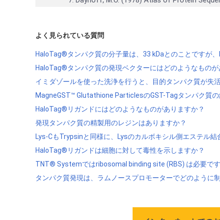
よく見られている質問
HaloTag®タンパク質の分子量は、33 kDaとのことです
HaloTag®タンパク質の発現ベクターにはどのようなもの
イミダゾールを使った洗浄を行うと、目的タンパク質が失活し
MagneGST™ Glutathione ParticlesのGS
HaloTag®リガンドにはどのようなものがありますか？
発現タンパク質の精製用のレジンはありますか？
Lys-CもTrypsinと同様に、Lysのカルボキシル側エステル
HaloTag®リガンドは細胞に対して毒性を示しますか？
TNT® Systemではribosomal binding site (RBS) は必要
タンパク質発現は、ラムノースプロモーターでどのように