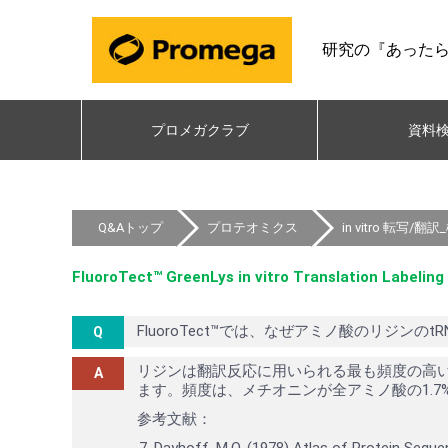
研究の『あった
プロメガクラブ
資料
Q&Aトップ
プロテオミクス
in vitro 転写
FluoroTect™ GreenLys in vitro Translation Labelin
FluoroTect™では、なぜアミノ酸のリジン
リジンは翻訳反応に用いられる最も頻度の高いア
ます。頻度は、メチオニンが全アミノ酸の1.7%に
参考文献：
Dayhoff, M.O. (1978) Atlas of Protein Seque