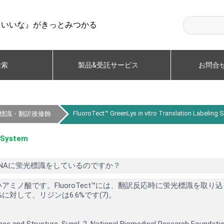
らいいな』がきっとみつかる
検索
製品&受託サービス
お問合
FluoroTect™ GreenLys in vitro Translation Labeling 
/翻訳_標識・翻訳後修飾
g System
のtRNAに蛍光標識をしているのですか？
ミノ酸です。FluoroTect™には、翻訳反応時に蛍光標識を取り
対して、リジンは6.6%です(7)。
nce and Structure, Suppl. 2, National Biomedical Research Foundati