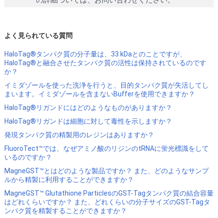
の詳細ついては、お問い合わせください。
よく見られている質問
HaloTag®タンパク質の分子量は、33 kDaとのことですが、
HaloTag®と融合させたタンパク質の活性は保持されているのです
か？
イミダゾールを使った洗浄を行うと、目的タンパク質が失活してし
まいます。イミダゾールを含まないBufferを使用できますか？
HaloTag®リガンドにはどのようなものがありますか？
HaloTag®リガンドは細胞に対して毒性を示しますか？
発現タンパク質の精製用のレジンはありますか？
FluoroTect™では、なぜアミノ酸のリジンのtRNAに蛍光標識をして
いるのですか？
MagneGST™とはどのような製品ですか？ また、どのようなサンプ
ルから精製に利用することができますか？
MagneGST™ Glutathione ParticlesのGST-Tagタンパク質の結合容量
はどれくらいですか？ また、どれくらいの分子サイズのGST-Tagタ
ンパク質を精製することができますか？