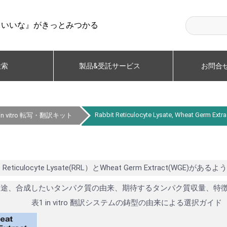
らいいな』がきっとみつかる
検索
製品&受託サービス
お問合
Rabbit Reticulocyte Lysate, Wheat Germ Extra
訳_in vitro 転写・翻訳キット
iculocyte Lysate(RRL）とWheat Germ Extract(W
の用途、合成したいタンパク質の由来、期待するタンパク質収量、特
表1 in vitro 翻訳システムの鋳型の由来による選択ガイド