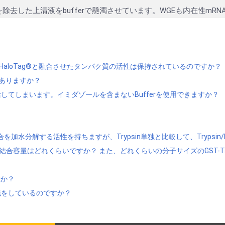
た上清液をbufferで懸濁させています。WGEも内在性mRNAをmicr
が、HaloTag®と融合させたタンパク質の活性は保持されているのですか？
がありますか？
てしまいます。イミダゾールを含まないBufferを使用できますか？
結合を加水分解する活性を持ちますが、Trypsin単独と比較して、Trypsin
T-Tagタンパク質の結合容量はどれくらいですか？ また、どれくらいの分子サイズの
ですか？
光標識をしているのですか？