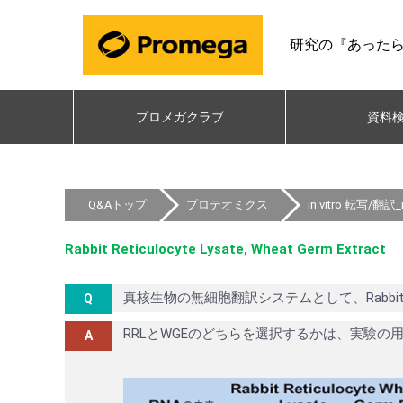
研究の『あった
プロメガクラブ
資料
Q&Aトップ
プロテオミクス
in vitro 転写/翻
Rabbit Reticulocyte Lysate, Wheat Germ Extract
真核生物の無細胞翻訳システムとして、Rabbit Ret
RRLとWGEのどちらを選択するかは、実験