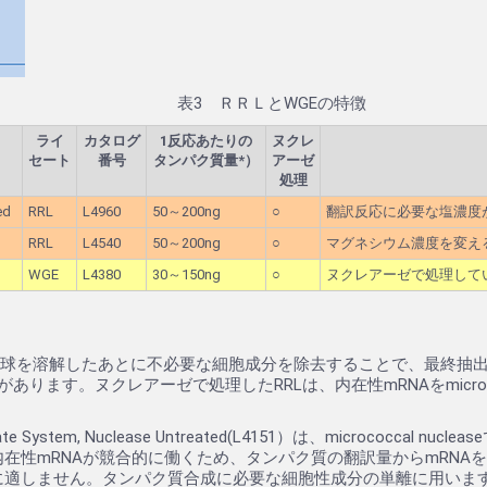
表3 ＲＲＬとWGEの特徴
ライ
カタログ
1反応あたりの
ヌクレ
セート
番号
タンパク質量*）
アーゼ
処理
ed
RRL
L4960
50～200ng
○
翻訳反応に必要な塩濃度
RRL
L4540
50～200ng
○
マグネシウム濃度を変え
WGE
L4380
30～150ng
○
ヌクレアーゼで処理して
。
血球を溶解したあとに不必要な細胞成分を除去することで、最終抽出
ます。ヌクレアーゼで処理したRRLは、内在性mRNAをmicrococ
sate System, Nuclease Untreated(L4151）は、microco
在性mRNAが競合的に働くため、タンパク質の翻訳量からmRNA
に適しません。タンパク質合成に必要な細胞性成分の単離に用いま