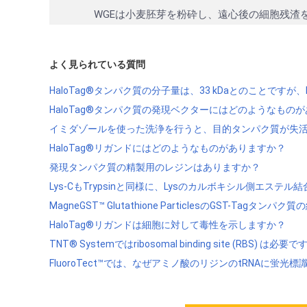
WGEは小麦胚芽を粉砕し、遠心後の細胞残渣を除去し
よく見られている質問
HaloTag®タンパク質の分子量は、33 kDaとのことです
HaloTag®タンパク質の発現ベクターにはどのようなもの
イミダゾールを使った洗浄を行うと、目的タンパク質が失活し
HaloTag®リガンドにはどのようなものがありますか？
発現タンパク質の精製用のレジンはありますか？
Lys-CもTrypsinと同様に、Lysのカルボキシル側エステル
MagneGST™ Glutathione ParticlesのGS
HaloTag®リガンドは細胞に対して毒性を示しますか？
TNT® Systemではribosomal binding site (RBS) は必要
FluoroTect™では、なぜアミノ酸のリジンのtRNAに蛍