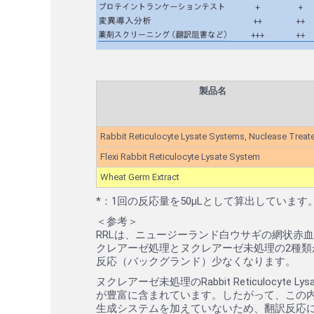
製品名
Rabbit Reticulocyte Lysate Systems, Nuclease Treat
Flexi Rabbit Reticulocyte Lysate System
Wheat Germ Extract
*：1回の反応量を50µLとして算出しています
＜参考＞
RRLは、ニュージーランド白ウサギの網状赤
クレアーゼ処理とヌクレアーゼ未処理の2種類があり
反応（バックグランド）少なくなります。
ヌクレアーゼ未処理のRabbit Reticulocyte Ly
が豊富に含まれています。したがって、この内
生成システムを加えていないため、翻訳反応